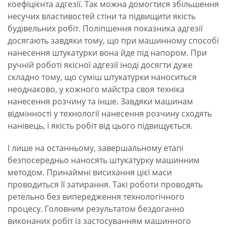
коефіцієнта адгезії. Так можна домогтися збільшення
несучих властивостей стіни та підвищити якість
будівельних робіт. Поліпшення показника адгезії
досягають завдяки тому, що при машинному способі
нанесення штукатурки вона йде під напором. При
ручній роботі якісної адгезії іноді досягти дуже
складно тому, що суміш штукатурки наноситься
неоднаково, у кожного майстра своя техніка
нанесення розчину та інше. Завдяки машинам
відмінності у технології нанесення розчину сходять
нанівець, і якість робіт від цього підвищується.
І лише на останньому, завершальному етапі
безпосередньо наносять штукатурку машинним
методом. Принаймні висихання цієї маси
проводиться її затирання. Такі роботи проводять
ретельно без випередження технологічного
процесу. Головним результатом бездоганно
виконаних робіт із застосуванням машинного